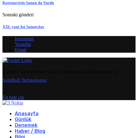
Koronavirüs Sanatı da Vurdu
Sonraki gönderi
XXL yani Asi Sanatçılar
Instagram
Youtube
Email
@2009 - Tüm Hakları Saklıdır. Designed and Developed by
SolidSoft Technologies
En üste çık
Anasayfa
Günlük
Denemek
Haber / Blog
Bilgi