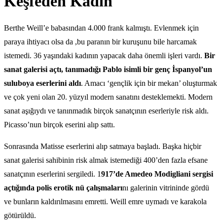
Keşfeden Kadın
Berthe Weill’e babasından 4.000 frank kalmıştı. Evlenmek için
paraya ihtiyacı olsa da ,bu paranın bir kuruşunu bile harcamak
istemedi. 36 yaşındaki kadının yapacak daha önemli işleri vardı.
Bir
sanat galerisi açtı, tanımadığı Pablo isimli bir genç İspanyol’un
suluboya eserlerini aldı
. Amacı ‘gençlik için bir mekan’ oluşturmak
ve çok yeni olan 20. yüzyıl modern sanatını desteklemekti. Modern
sanat aşığıydı ve tanınmadık birçok sanatçının eserleriyle risk aldı.
Picasso’nun birçok eserini alıp sattı.
Sonrasında Matisse eserlerini alıp satmaya başladı. Başka hiçbir
sanat galerisi sahibinin risk almak istemediği 400’den fazla efsane
sanatçının eserlerini sergiledi. 1
917’de Amedeo Modigliani sergisi
açtığında polis erotik nü çalışmaları
nı galerinin vitrininde gördü
ve bunların kaldırılmasını emretti. Weill emre uymadı ve karakola
götürüldü.