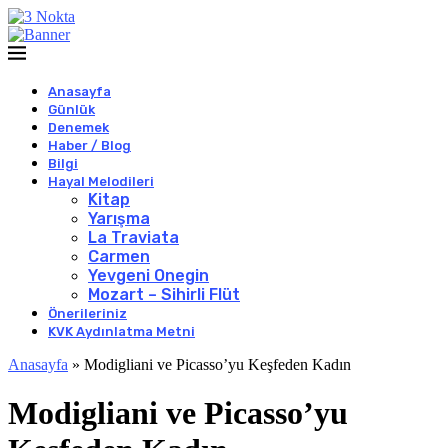
Anasayfa
Günlük
Denemek
Haber / Blog
Bilgi
Hayal Melodileri
Kitap
Yarışma
La Traviata
Carmen
Yevgeni Onegin
Mozart – Sihirli Flüt
Önerileriniz
KVK Aydınlatma Metni
Anasayfa
»
Modigliani ve Picasso’yu Keşfeden Kadın
Modigliani ve Picasso’yu