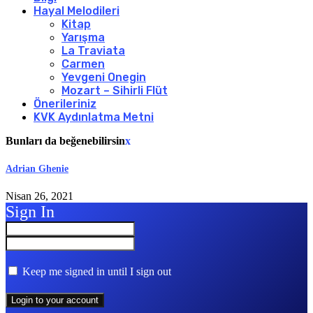
Hayal Melodileri
Kitap
Yarışma
La Traviata
Carmen
Yevgeni Onegin
Mozart – Sihirli Flüt
Önerileriniz
KVK Aydınlatma Metni
Bunları da beğenebilirsin
x
Adrian Ghenie
Nisan 26, 2021
Sign In
Keep me signed in until I sign out