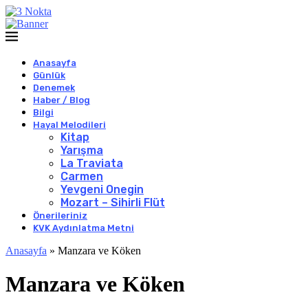
Anasayfa
Günlük
Denemek
Haber / Blog
Bilgi
Hayal Melodileri
Kitap
Yarışma
La Traviata
Carmen
Yevgeni Onegin
Mozart – Sihirli Flüt
Önerileriniz
KVK Aydınlatma Metni
Anasayfa
»
Manzara ve Köken
Manzara ve Köken