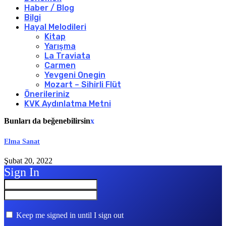
Haber / Blog
Bilgi
Hayal Melodileri
Kitap
Yarışma
La Traviata
Carmen
Yevgeni Onegin
Mozart – Sihirli Flüt
Önerileriniz
KVK Aydınlatma Metni
Bunları da beğenebilirsin
x
Elma Sanat
Şubat 20, 2022
Sign In
Keep me signed in until I sign out