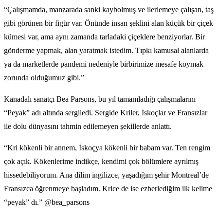
“Çalışmamda, manzarada sanki kaybolmuş ve ilerlemeye çalışan, taş
gibi görünen bir figür var. Önünde insan şeklini alan küçük bir çiçek
kümesi var, ama aynı zamanda tarladaki çiçeklere benziyorlar. Bir
gönderme yapmak, alan yaratmak istedim. Tıpkı kamusal alanlarda
ya da marketlerde pandemi nedeniyle birbirimize mesafe koymak
zorunda olduğumuz gibi.”
Kanadalı sanatçı Bea Parsons, bu yıl tamamladığı çalışmalarını
“Peyak” adı altında sergiledi. Sergide Kriler, İskoçlar ve Fransızlar
ile dolu dünyasını tahmin edilemeyen şekillerde anlattı.
“Kri kökenli bir annem, İskoçya kökenli bir babam var. Ten rengim
çok açık. Kökenlerime indikçe, kendimi çok bölümlere ayrılmış
hissedebiliyorum. Ana dilim ingilizce, yaşadığım şehir Montreal’de
Fransızca öğrenmeye başladım. Krice de ise ezberlediğim ilk kelime
“peyak” dı.” @bea_parsons