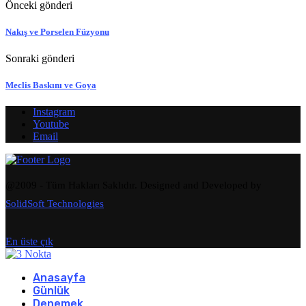
Önceki gönderi
Nakış ve Porselen Füzyonu
Sonraki gönderi
Meclis Baskını ve Goya
Instagram
Youtube
Email
@2009 - Tüm Hakları Saklıdır. Designed and Developed by
SolidSoft Technologies
En üste çık
Anasayfa
Günlük
Denemek