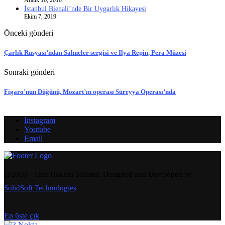
İstanbul Bienali’nde Bir Uygarlık Hikayesi
Ekim 7, 2019
Önceki gönderi
Çarlık Rusyası’ndan Sahneler sergisi ve Ilya Repin, Pera Müzesi
Sonraki gönderi
Figaro’nun Düğünü, Mozart’ın operası Süreyya Operası’nda
Instagram
Youtube
Email
@2009 - Tüm Hakları Saklıdır. Designed and Developed by
SolidSoft Technologies
En üste çık