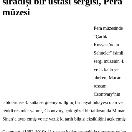
sıradışı bir ustası sergisi, Pera
müzesi
Pera müzesinde
"Çarlık
Rusyası’ndan
Sahneler" isimli
sergi müzenin 4.
ve 5. katta yer
alırken, Macar
ressam
Csontvary’nin
tabloları ise 3. katta sergileniyor. Ilginç bir hayat hikayesi olan ve
renkli resimler yapmış Csontvary, çok güzel bir tablosunda Mimar
Sinan’a ayıp etmiş ve ne yazık ki tarih bilgisi eksikliğini açık etmiş.
Csontvary (1853-1919) 41 yaşına kadar eczacılıkla ugraşmış ve bu