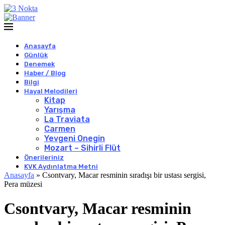
Anasayfa
Günlük
Denemek
Haber / Blog
Bilgi
Hayal Melodileri
Kitap
Yarışma
La Traviata
Carmen
Yevgeni Onegin
Mozart – Sihirli Flüt
Önerileriniz
KVK Aydınlatma Metni
Anasayfa
»
Csontvary, Macar resminin sıradışı bir ustası sergisi,
Pera müzesi
Csontvary, Macar resminin