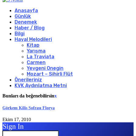
Anasayfa
Günlük
Denemek
Haber / Blog
Bilgi
Hayal Melodileri
Kitap
Yarışma
La Traviata
Carmen
Yevgeni Onegin
Mozart – Sihirli Flüt
Önerileriniz
KVK Aydınlatma Metni
Bunları da beğenebilirsin
x
Görkem Kilis Sofrası Florya
Ekim 17, 2010
Sign In