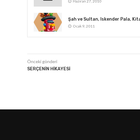
Haziran 27, 2010
Şah ve Sultan, Iskender Pala, Ki
Ocak 9, 2011
Önceki gönderi
SERÇENIN HIKAYESI