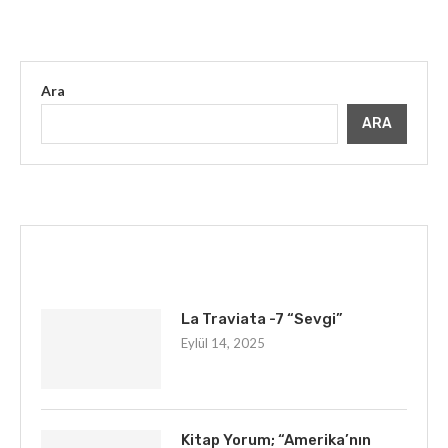
Ara
ARA
İLGINIZI ÇEKEBILIR
La Traviata -7 “Sevgi”
Eylül 14, 2025
Kitap Yorum; “Amerika’nın