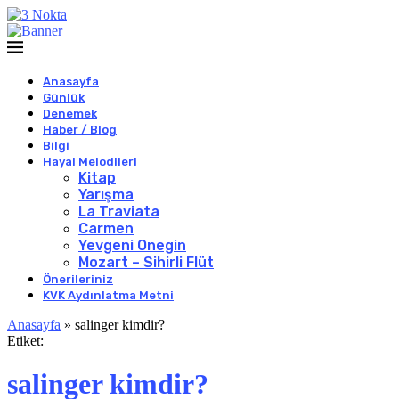
Anasayfa
Günlük
Denemek
Haber / Blog
Bilgi
Hayal Melodileri
Kitap
Yarışma
La Traviata
Carmen
Yevgeni Onegin
Mozart – Sihirli Flüt
Önerileriniz
KVK Aydınlatma Metni
Anasayfa
»
salinger kimdir?
Etiket:
salinger kimdir?