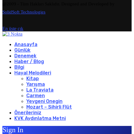
@2009 - Tüm Hakları Saklıdır. Designed and Developed by
SolidSoft Technologies
En üste çık
Anasayfa
Günlük
Denemek
Haber / Blog
Bilgi
Hayal Melodileri
Kitap
Yarışma
La Traviata
Carmen
Yevgeni Onegin
Mozart – Sihirli Flüt
Önerileriniz
KVK Aydınlatma Metni
Sign In