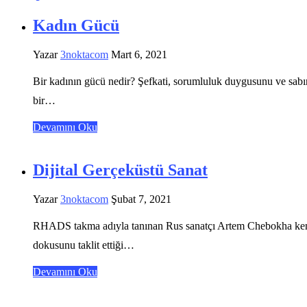
Kadın Gücü
Yazar
3noktacom
Mart 6, 2021
Bir kadının gücü nedir? Şefkati, sorumluluk duygusunu ve sabırl
bir…
Devamını Oku
Dijital Gerçeküstü Sanat
Yazar
3noktacom
Şubat 7, 2021
RHADS takma adıyla tanınan Rus sanatçı Artem Chebokha kendine h
dokusunu taklit ettiği…
Devamını Oku