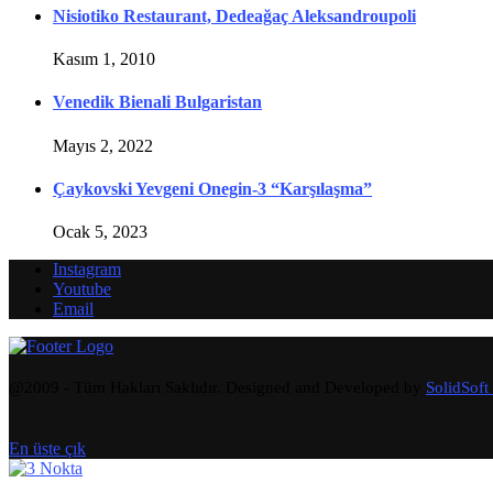
Nisiotiko Restaurant, Dedeağaç Aleksandroupoli
Kasım 1, 2010
Venedik Bienali Bulgaristan
Mayıs 2, 2022
Çaykovski Yevgeni Onegin-3 “Karşılaşma”
Ocak 5, 2023
Instagram
Youtube
Email
@2009 - Tüm Hakları Saklıdır. Designed and Developed by
SolidSoft
En üste çık