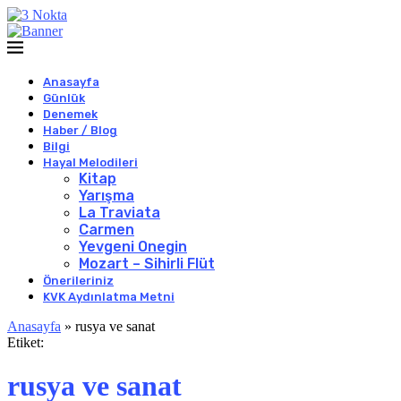
Anasayfa
Günlük
Denemek
Haber / Blog
Bilgi
Hayal Melodileri
Kitap
Yarışma
La Traviata
Carmen
Yevgeni Onegin
Mozart – Sihirli Flüt
Önerileriniz
KVK Aydınlatma Metni
Anasayfa
»
rusya ve sanat
Etiket:
rusya ve sanat