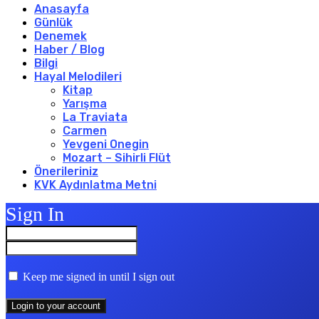
Anasayfa
Günlük
Denemek
Haber / Blog
Bilgi
Hayal Melodileri
Kitap
Yarışma
La Traviata
Carmen
Yevgeni Onegin
Mozart – Sihirli Flüt
Önerileriniz
KVK Aydınlatma Metni
Sign In
Keep me signed in until I sign out