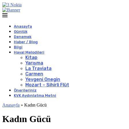
Anasayfa
Günlük
Denemek
Haber / Blog
Bilgi
Hayal Melodileri
Kitap
Yarışma
La Traviata
Carmen
Yevgeni Onegin
Mozart – Sihirli Flüt
Önerileriniz
KVK Aydınlatma Metni
Anasayfa
»
Kadın Gücü
Kadın Gücü