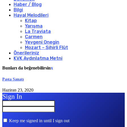
Haber / Blog
Bilgi
Hayal Melodileri
Kitap
Yarışma
La Traviata
Carmen
Yevgeni Onegin
Mozart – Sihirli Flüt
Önerileriniz
KVK Aydınlatma Metni
Bunları da beğenebilirsin
x
Pasta Sanatı
Haziran 23, 2020
Sign In
Keep me signed in until I sign out