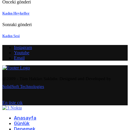
Önceki gönderi
Kadın Heykeller
Sonraki gönderi
Kadın Sesi
Instagram
Youtube
Email
@2009 - Tüm Hakları Saklıdır. Designed and Developed by
SolidSoft Technologies
En üste çık
Anasayfa
Günlük
Denemek