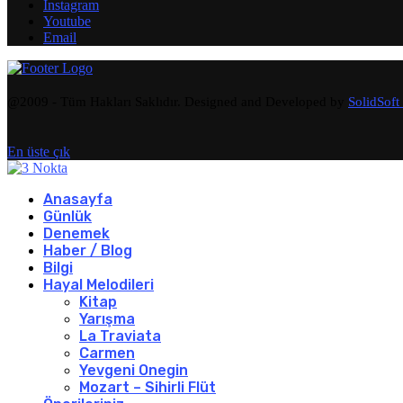
Instagram
Youtube
Email
@2009 - Tüm Hakları Saklıdır. Designed and Developed by
SolidSoft
En üste çık
Anasayfa
Günlük
Denemek
Haber / Blog
Bilgi
Hayal Melodileri
Kitap
Yarışma
La Traviata
Carmen
Yevgeni Onegin
Mozart – Sihirli Flüt