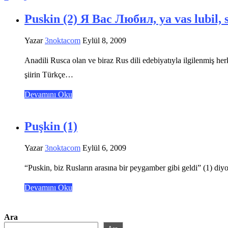
Puskin (2) Я Вас Любил, ya vas lubil, 
Yazar
3noktacom
Eylül 8, 2009
Anadili Rusca olan ve biraz Rus dili edebiyatıyla ilgilenmiş her
şiirin Türkçe…
Devamını Oku
Puşkin (1)
Yazar
3noktacom
Eylül 6, 2009
“Puskin, biz Rusların arasına bir peygamber gibi geldi” (1) 
Devamını Oku
Ara