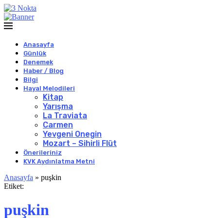
Anasayfa
Günlük
Denemek
Haber / Blog
Bilgi
Hayal Melodileri
Kitap
Yarışma
La Traviata
Carmen
Yevgeni Onegin
Mozart – Sihirli Flüt
Önerileriniz
KVK Aydınlatma Metni
Anasayfa
»
puşkin
Etiket:
puşkin