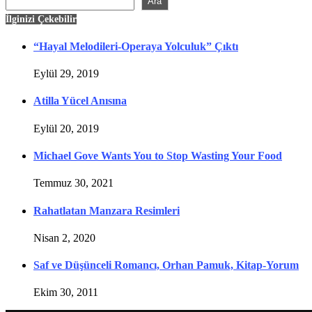
Ara
İlginizi Çekebilir
“Hayal Melodileri-Operaya Yolculuk” Çıktı
Eylül 29, 2019
Atilla Yücel Anısına
Eylül 20, 2019
Michael Gove Wants You to Stop Wasting Your Food
Temmuz 30, 2021
Rahatlatan Manzara Resimleri
Nisan 2, 2020
Saf ve Düşünceli Romancı, Orhan Pamuk, Kitap-Yorum
Ekim 30, 2011