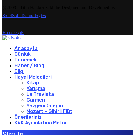
@2009 - Tüm Hakları Saklıdır. Designed and Developed by
SolidSoft Technologies
En üste çık
Anasayfa
Günlük
Denemek
Haber / Blog
Bilgi
Hayal Melodileri
Kitap
Yarışma
La Traviata
Carmen
Yevgeni Onegin
Mozart – Sihirli Flüt
Önerileriniz
KVK Aydınlatma Metni
Sign In