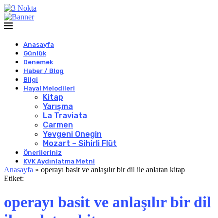
Anasayfa
Günlük
Denemek
Haber / Blog
Bilgi
Hayal Melodileri
Kitap
Yarışma
La Traviata
Carmen
Yevgeni Onegin
Mozart – Sihirli Flüt
Önerileriniz
KVK Aydınlatma Metni
Anasayfa
»
operayı basit ve anlaşılır bir dil ile anlatan kitap
Etiket:
operayı basit ve anlaşılır bir dil