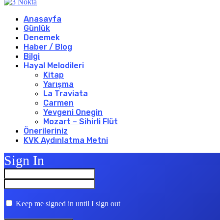
Anasayfa
Günlük
Denemek
Haber / Blog
Bilgi
Hayal Melodileri
Kitap
Yarışma
La Traviata
Carmen
Yevgeni Onegin
Mozart – Sihirli Flüt
Önerileriniz
KVK Aydınlatma Metni
Sign In
Keep me signed in until I sign out