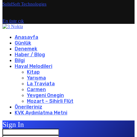
SolidSoft Technologies
En üste çık
Anasayfa
Günlük
Denemek
Haber / Blog
Bilgi
Hayal Melodileri
Kitap
Yarışma
La Traviata
Carmen
Yevgeni Onegin
Mozart – Sihirli Flüt
Önerileriniz
KVK Aydınlatma Metni
Sign In