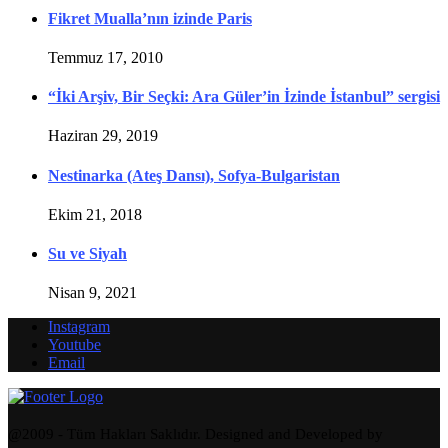
Fikret Mualla’nın izinde Paris
Temmuz 17, 2010
“İki Arşiv, Bir Seçki: Ara Güler’in İzinde İstanbul” sergisi
Haziran 29, 2019
Nestinarka (Ateş Dansı), Sofya-Bulgaristan
Ekim 21, 2018
Su ve Siyah
Nisan 9, 2021
Instagram
Youtube
Email
@2009 - Tüm Hakları Saklıdır. Designed and Developed by