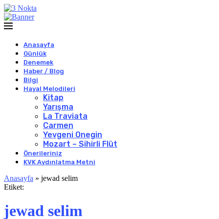
Anasayfa
Günlük
Denemek
Haber / Blog
Bilgi
Hayal Melodileri
Kitap
Yarışma
La Traviata
Carmen
Yevgeni Onegin
Mozart – Sihirli Flüt
Önerileriniz
KVK Aydınlatma Metni
Anasayfa
»
jewad selim
Etiket:
jewad selim