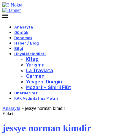
Anasayfa
Günlük
Denemek
Haber / Blog
Bilgi
Hayal Melodileri
Kitap
Yarışma
La Traviata
Carmen
Yevgeni Onegin
Mozart – Sihirli Flüt
Önerileriniz
KVK Aydınlatma Metni
Anasayfa
»
jessye norman kimdir
Etiket:
jessye norman kimdir