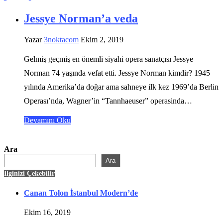
Jessye Norman’a veda
Yazar
3noktacom
Ekim 2, 2019
Gelmiş geçmiş en önemli siyahi opera sanatçısı Jessye
Norman 74 yaşında vefat etti. Jessye Norman kimdir? 1945
yılında Amerika’da doğar ama sahneye ilk kez 1969’da Berlin
Operası’nda, Wagner’in “Tannhaeuser” operasinda…
Devamını Oku
Ara
Ara
İlginizi Çekebilir
Canan Tolon İstanbul Modern’de
Ekim 16, 2019