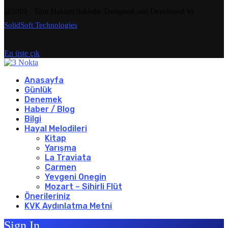
@2009 - Tüm Hakları Saklıdır. Designed and Developed by
SolidSoft Technologies
En üste çık
Anasayfa
Günlük
Denemek
Haber / Blog
Bilgi
Hayal Melodileri
Kitap
Yarışma
La Traviata
Carmen
Yevgeni Onegin
Mozart – Sihirli Flüt
Önerileriniz
KVK Aydınlatma Metni
Sign In