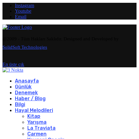
Instagram
Youtube
Email
@2009 - Tüm Hakları Saklıdır. Designed and Developed by
SolidSoft Technologies
En üste çık
Anasayfa
Günlük
Denemek
Haber / Blog
Bilgi
Hayal Melodileri
Kitap
Yarışma
La Traviata
Carmen