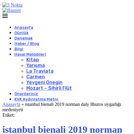
Anasayfa
Günlük
Denemek
Haber / Blog
Bilgi
Hayal Melodileri
Kitap
Yarışma
La Traviata
Carmen
Yevgeni Onegin
Mozart – Sihirli Flüt
Önerileriniz
KVK Aydınlatma Metni
Anasayfa
»
istanbul bienali 2019 norman daly llhuros uygarlığı
medeniyeti
Etiket:
istanbul bienali 2019 norman