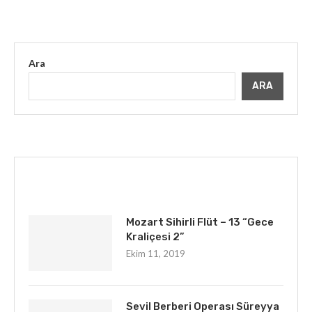
Ara
ARA
İLGINIZI ÇEKEBILIR
Mozart Sihirli Flüt – 13 “Gece
Kraliçesi 2”
Ekim 11, 2019
Sevil Berberi Operası Süreyya