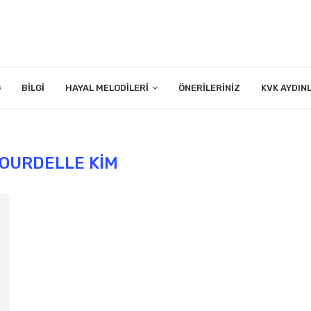
G
BILGI
HAYAL MELODILERI
ÖNERILERINIZ
KVK AYDIN
OURDELLE KIM