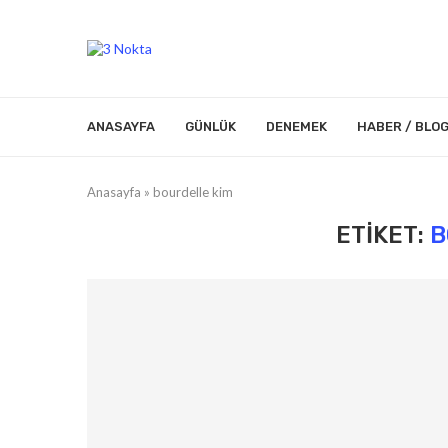
ANASAYFA
GÜNLÜK
DENEMEK
HABER / BLO
Anasayfa
»
bourdelle kim
ETIKET:
B