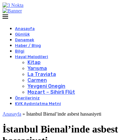
Anasayfa
Günlük
Denemek
Haber / Blog
Bilgi
Hayal Melodileri
Kitap
Yarışma
La Traviata
Carmen
Yevgeni Onegin
Mozart – Sihirli Flüt
Önerileriniz
KVK Aydınlatma Metni
Anasayfa
»
İstanbul Bienal’inde asbest hassasiyeti
İstanbul Bienal’inde asbest