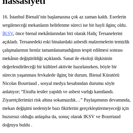
hassasiyeti
16. İstanbul Bienali’nin başlamasına çok az zaman kaldı. Eserlerin
sergileneceği mekanların belirlenme süreci ise bir hayli ilginç oldu.
İKSV
, önce bienal mekânlarından biri olarak Haliç Tersanelerini
açıkladı. Tersanedeki eski binalardaki asbestli malzemelerin temizlik
çalışmalarının henüz tamamlanamadığının tespit edilmesi sonrası
mekânın değiştirildiği açıklandı. Sanat ile ekoloji ilişkisinin
değerlendirileceği bir kültürel aktivite hazırlanırken, böyle bir
sürecin yaşanması fevkalede ilginç bir durum. Bienal Küratörü
Nicolas Bourriaud , sosyal medya hesabından durumu söyle
anlatıyor; “Etrafta testler yapıldı ve asbest varlığı kanıtlandı.
Ziyaretçilerimizi risk altına sokamazdık…” Paylaşımının devamında,
mekan değişimi nedeniyle bazı fikirlerini gerçekleştiremeyeceği için
huzursuz olduğu anlaşılsa da, sonuç olarak IKSV ve Bourriaud
doğruyu buldu .