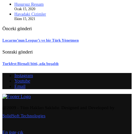
Husursuz Ressam
Ocak 15, 2020
Havadaki Çizimler
Ekim 15, 2021
Önceki gönderi
Locarno’nun Leopar’ı ve bir Türk Yönetmen
Sonraki gönderi
Turkfest Bienali bitti, ada boşaldı
Instagram
Youtube
Email
@2009 - Tüm Hakları Saklıdır. Designed and Developed by
SolidSoft Technologies
En üste çık