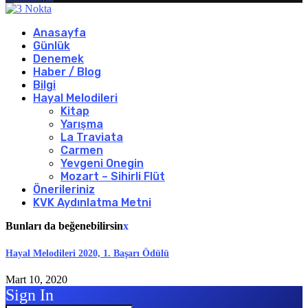
Anasayfa
Günlük
Denemek
Haber / Blog
Bilgi
Hayal Melodileri
Kitap
Yarışma
La Traviata
Carmen
Yevgeni Onegin
Mozart – Sihirli Flüt
Önerileriniz
KVK Aydınlatma Metni
Bunları da beğenebilirsin
x
Hayal Melodileri 2020, 1. Başarı Ödülü
Mart 10, 2020
Sign In