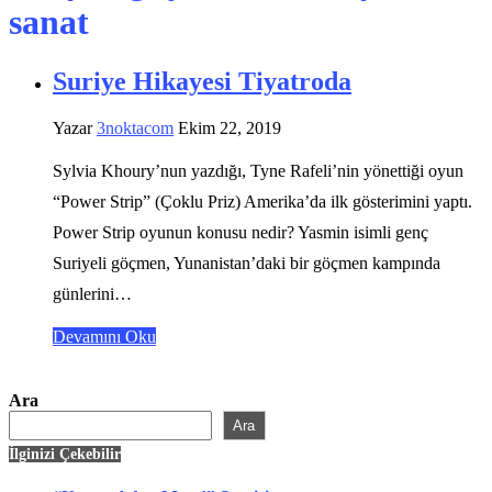
sanat
Suriye Hikayesi Tiyatroda
Yazar
3noktacom
Ekim 22, 2019
Sylvia Khoury’nun yazdığı, Tyne Rafeli’nin yönettiği oyun
“Power Strip” (Çoklu Priz) Amerika’da ilk gösterimini yaptı.
Power Strip oyunun konusu nedir? Yasmin isimli genç
Suriyeli göçmen, Yunanistan’daki bir göçmen kampında
günlerini…
Devamını Oku
Ara
Ara
İlginizi Çekebilir