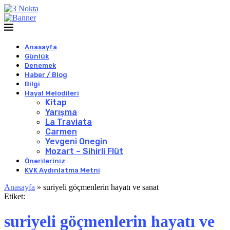
Anasayfa
Günlük
Denemek
Haber / Blog
Bilgi
Hayal Melodileri
Kitap
Yarışma
La Traviata
Carmen
Yevgeni Onegin
Mozart – Sihirli Flüt
Önerileriniz
KVK Aydınlatma Metni
Anasayfa
»
suriyeli göçmenlerin hayatı ve sanat
Etiket:
suriyeli göçmenlerin hayatı ve