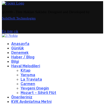
@2009 - Tüm Hakları Saklıdır. Designed and Developed by
SolidSoft Technologies
En üste çık
Anasayfa
Günlük
Denemek
Haber / Blog
Bilgi
Hayal Melodileri
Kitap
Yarışma
La Traviata
Carmen
Yevgeni Onegin
Mozart – Sihirli Flüt
Önerileriniz
KVK Aydınlatma Metni