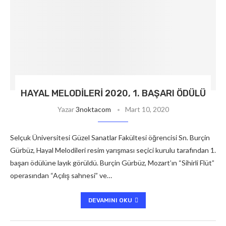
HAYAL MELODILERI 2020, 1. BAŞARI ÖDÜLÜ
Yazar
3noktacom
Mart 10, 2020
Selçuk Üniversitesi Güzel Sanatlar Fakültesi öğrencisi Sn. Burçin
Gürbüz, Hayal Melodileri resim yarışması seçici kurulu tarafından 1.
başarı ödülüne layık görüldü. Burçin Gürbüz, Mozart’ın “Sihirli Flüt”
operasından “Açılış sahnesi” ve…
DEVAMINI OKU