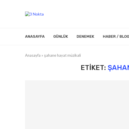
ANASAYFA
GÜNLÜK
DENEMEK
HABER / BLO
Anasayfa
»
şahane hayat müzikali
ETIKET:
ŞAHAN