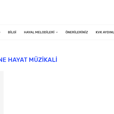
G
BILGI
HAYAL MELODILERI
ÖNERILERINIZ
KVK AYDIN
E HAYAT MÜZIKALI