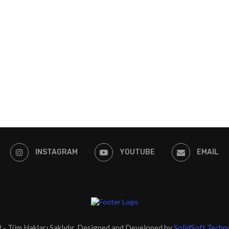
INSTAGRAM
YOUTUBE
EMAIL
- Tüm Hakları Saklıdır. Designed and Developed by
SolidSoft Techn