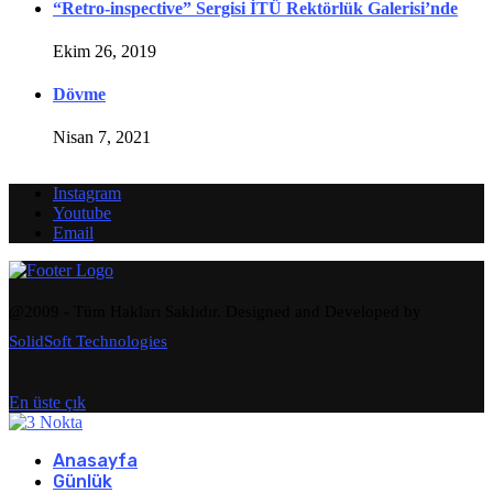
“Retro-inspective” Sergisi İTÜ Rektörlük Galerisi’nde
Ekim 26, 2019
Dövme
Nisan 7, 2021
Instagram
Youtube
Email
@2009 - Tüm Hakları Saklıdır. Designed and Developed by
SolidSoft Technologies
En üste çık
Anasayfa
Günlük