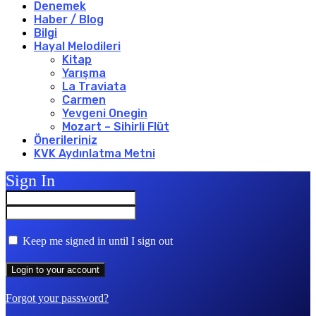
Denemek
Haber / Blog
Bilgi
Hayal Melodileri
Kitap
Yarışma
La Traviata
Carmen
Yevgeni Onegin
Mozart – Sihirli Flüt
Önerileriniz
KVK Aydınlatma Metni
Sign In
Keep me signed in until I sign out
Forgot your password?