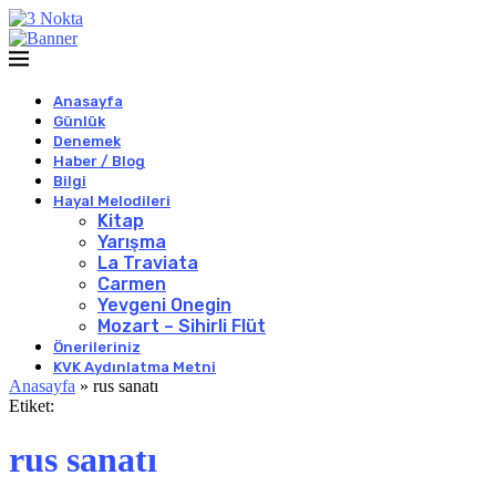
Anasayfa
Günlük
Denemek
Haber / Blog
Bilgi
Hayal Melodileri
Kitap
Yarışma
La Traviata
Carmen
Yevgeni Onegin
Mozart – Sihirli Flüt
Önerileriniz
KVK Aydınlatma Metni
Anasayfa
»
rus sanatı
Etiket:
rus sanatı