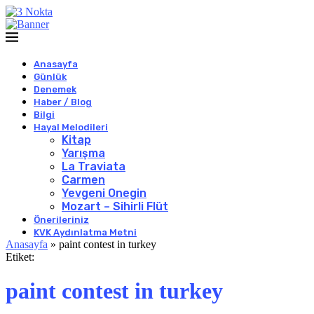
Anasayfa
Günlük
Denemek
Haber / Blog
Bilgi
Hayal Melodileri
Kitap
Yarışma
La Traviata
Carmen
Yevgeni Onegin
Mozart – Sihirli Flüt
Önerileriniz
KVK Aydınlatma Metni
Anasayfa
»
paint contest in turkey
Etiket:
paint contest in turkey