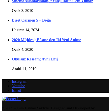
Sinema salonlarından, “Yahşi Batı” Cem Yılmaz
Ocak 3, 2010
Bizet Carmen 5 – Boğa
Haziran 14, 2024
2020 Müjdesi; Efsane den İki Yeni Anime
Ocak 4, 2020
Okulsuz Ressam; Avni Lifij
Aralık 11, 2019
Instagram
Youtube
Email
@2009 - Tüm Hakları Saklıdır. Designed and Developed by