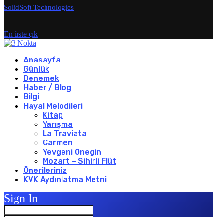
SolidSoft Technologies
En üste çık
Anasayfa
Günlük
Denemek
Haber / Blog
Bilgi
Hayal Melodileri
Kitap
Yarışma
La Traviata
Carmen
Yevgeni Onegin
Mozart – Sihirli Flüt
Önerileriniz
KVK Aydınlatma Metni
Sign In