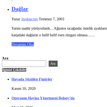
Dağlar
Yazar
3noktacom
Temmuz 7, 2003
Yarım saattir yürüyorlardı…Ağustos sıcağında; üstelik ayakları
karşıdaki dağların o hafif hafif esen rüzgarı olmasa……
Devamını Oku
Ara
Ara
İlginizi Çekebilir
Havada Süzülen Figürler
Kasım 10, 2020
Operanın Haylaz Yönetmeni Bolsoy’da