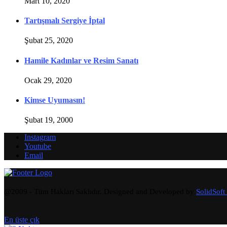
Mart 10, 2020
Tartışmalı Sergiye İptal
Şubat 25, 2020
Hamile Kadınlar ve Resim Sanatı
Ocak 29, 2020
Kimse Uyumasın!
Şubat 19, 2000
Instagram
Youtube
Email
@2009 - Tüm Hakları Saklıdır. Designed and Developed by
SolidSoft
En üste çık