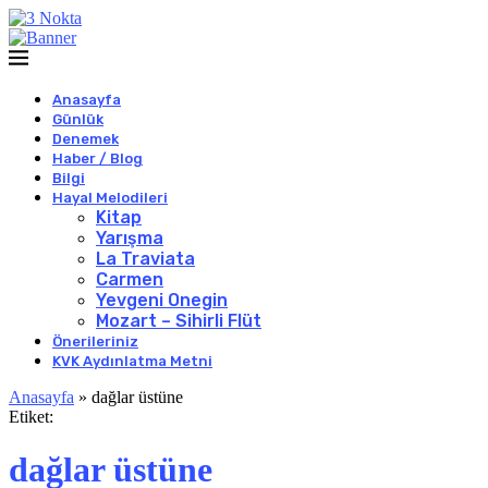
Anasayfa
Günlük
Denemek
Haber / Blog
Bilgi
Hayal Melodileri
Kitap
Yarışma
La Traviata
Carmen
Yevgeni Onegin
Mozart – Sihirli Flüt
Önerileriniz
KVK Aydınlatma Metni
Anasayfa
»
dağlar üstüne
Etiket:
dağlar üstüne