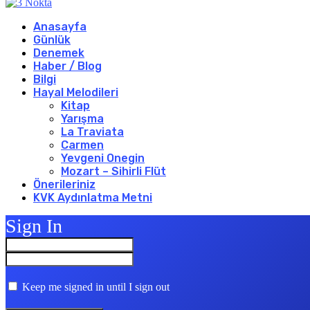
Anasayfa
Günlük
Denemek
Haber / Blog
Bilgi
Hayal Melodileri
Kitap
Yarışma
La Traviata
Carmen
Yevgeni Onegin
Mozart – Sihirli Flüt
Önerileriniz
KVK Aydınlatma Metni
Sign In
Keep me signed in until I sign out