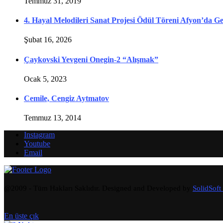
Temmuz 31, 2019
4. Hayal Melodileri Sanat Projesi Ödül Töreni Afyon’da Ge
Şubat 16, 2026
Çaykovski Yevgeni Onegin-2 “Alışmak”
Ocak 5, 2023
Cemile, Cengiz Aytmatov
Temmuz 13, 2014
Instagram
Youtube
Email
@2009 - Tüm Hakları Saklıdır. Designed and Developed by
SolidSoft
En üste çık