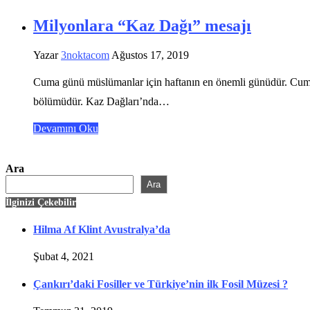
Milyonlara “Kaz Dağı” mesajı
Yazar
3noktacom
Ağustos 17, 2019
Cuma günü müslümanlar için haftanın en önemli günüdür. Cuma ö
bölümüdür. Kaz Dağları’nda…
Devamını Oku
Ara
Ara
İlginizi Çekebilir
Hilma Af Klint Avustralya’da
Şubat 4, 2021
Çankırı’daki Fosiller ve Türkiye’nin ilk Fosil Müzesi ?