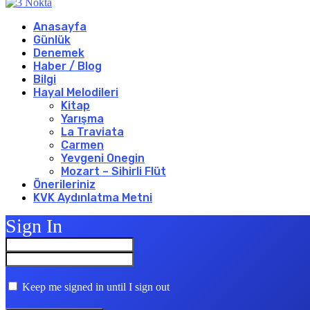
Anasayfa
Günlük
Denemek
Haber / Blog
Bilgi
Hayal Melodileri
Kitap
Yarışma
La Traviata
Carmen
Yevgeni Onegin
Mozart – Sihirli Flüt
Önerileriniz
KVK Aydınlatma Metni
Sign In
Keep me signed in until I sign out