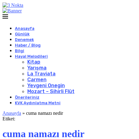
Anasayfa
Günlük
Denemek
Haber / Blog
Bilgi
Hayal Melodileri
Kitap
Yarışma
La Traviata
Carmen
Yevgeni Onegin
Mozart – Sihirli Flüt
Önerileriniz
KVK Aydınlatma Metni
Anasayfa
»
cuma namazı nedir
Etiket:
cuma namazı nedir