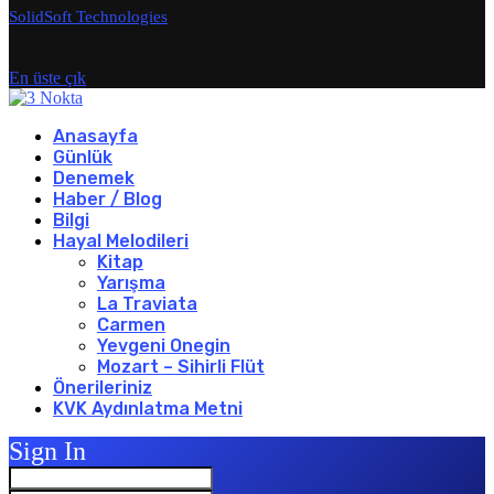
SolidSoft Technologies
En üste çık
Anasayfa
Günlük
Denemek
Haber / Blog
Bilgi
Hayal Melodileri
Kitap
Yarışma
La Traviata
Carmen
Yevgeni Onegin
Mozart – Sihirli Flüt
Önerileriniz
KVK Aydınlatma Metni
Sign In