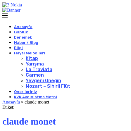
Anasayfa
Günlük
Denemek
Haber / Blog
Bilgi
Hayal Melodileri
Kitap
Yarışma
La Traviata
Carmen
Yevgeni Onegin
Mozart – Sihirli Flüt
Önerileriniz
KVK Aydınlatma Metni
Anasayfa
»
claude monet
Etiket:
claude monet