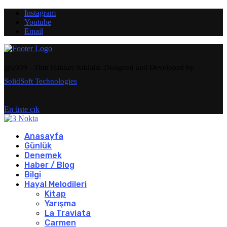
Instagram
Youtube
Email
@2009 - Tüm Hakları Saklıdır. Designed and Developed by
SolidSoft Technologies
En üste çık
Anasayfa
Günlük
Denemek
Haber / Blog
Bilgi
Hayal Melodileri
Kitap
Yarışma
La Traviata
Carmen