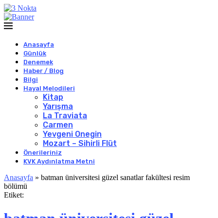
Anasayfa
Günlük
Denemek
Haber / Blog
Bilgi
Hayal Melodileri
Kitap
Yarışma
La Traviata
Carmen
Yevgeni Onegin
Mozart – Sihirli Flüt
Önerileriniz
KVK Aydınlatma Metni
Anasayfa
»
batman üniversitesi güzel sanatlar fakültesi resim
bölümü
Etiket: