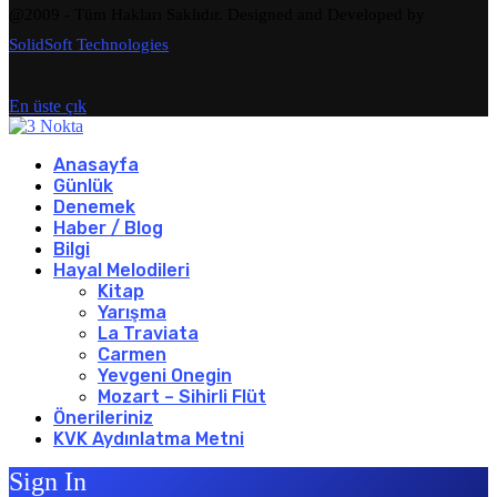
@2009 - Tüm Hakları Saklıdır. Designed and Developed by
SolidSoft Technologies
En üste çık
Anasayfa
Günlük
Denemek
Haber / Blog
Bilgi
Hayal Melodileri
Kitap
Yarışma
La Traviata
Carmen
Yevgeni Onegin
Mozart – Sihirli Flüt
Önerileriniz
KVK Aydınlatma Metni
Sign In