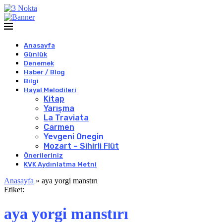
Anasayfa
Günlük
Denemek
Haber / Blog
Bilgi
Hayal Melodileri
Kitap
Yarışma
La Traviata
Carmen
Yevgeni Onegin
Mozart – Sihirli Flüt
Önerileriniz
KVK Aydınlatma Metni
Anasayfa
»
aya yorgi manstırı
Etiket:
aya yorgi manstırı