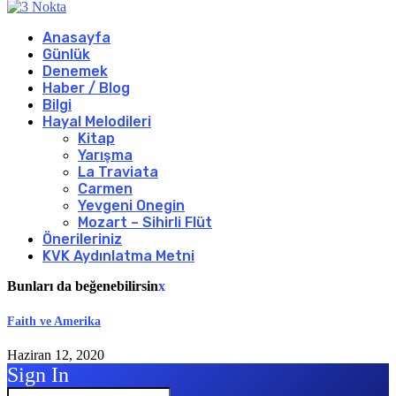
Anasayfa
Günlük
Denemek
Haber / Blog
Bilgi
Hayal Melodileri
Kitap
Yarışma
La Traviata
Carmen
Yevgeni Onegin
Mozart – Sihirli Flüt
Önerileriniz
KVK Aydınlatma Metni
Bunları da beğenebilirsin
x
Faith ve Amerika
Haziran 12, 2020
Sign In