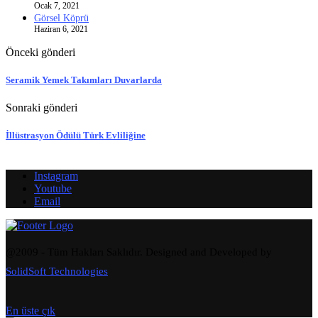
Ocak 7, 2021
Görsel Köprü
Haziran 6, 2021
Önceki gönderi
Seramik Yemek Takımları Duvarlarda
Sonraki gönderi
İllüstrasyon Ödülü Türk Evliliğine
Instagram
Youtube
Email
@2009 - Tüm Hakları Saklıdır. Designed and Developed by
SolidSoft Technologies
En üste çık