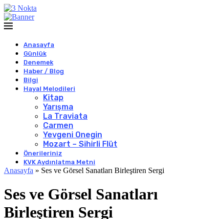
Anasayfa
Günlük
Denemek
Haber / Blog
Bilgi
Hayal Melodileri
Kitap
Yarışma
La Traviata
Carmen
Yevgeni Onegin
Mozart – Sihirli Flüt
Önerileriniz
KVK Aydınlatma Metni
Anasayfa
»
Ses ve Görsel Sanatları Birleştiren Sergi
Ses ve Görsel Sanatları
Birleştiren Sergi