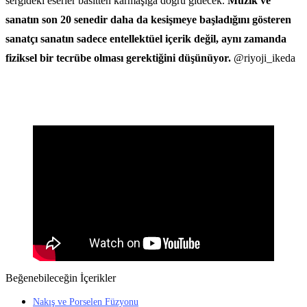
sergideki eserler basitten karmaşığa doğru gidecek.
Müzik ve
sanatın son 20 senedir daha da kesişmeye başladığını gösteren
sanatçı sanatın sadece entellektüel içerik değil, aynı zamanda
fiziksel bir tecrübe olması gerektiğini düşünüyor.
@riyoji_ikeda
Beğenebileceğin İçerikler
Nakış ve Porselen Füzyonu