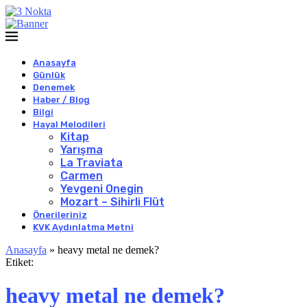
Anasayfa
Günlük
Denemek
Haber / Blog
Bilgi
Hayal Melodileri
Kitap
Yarışma
La Traviata
Carmen
Yevgeni Onegin
Mozart – Sihirli Flüt
Önerileriniz
KVK Aydınlatma Metni
Anasayfa
»
heavy metal ne demek?
Etiket:
heavy metal ne demek?