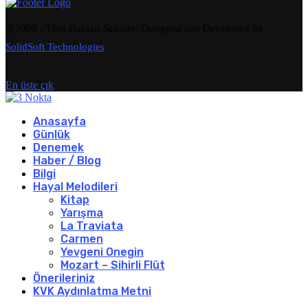
@2009 - Tüm Hakları Saklıdır. Designed and Developed by
SolidSoft Technologies
En üste çık
Anasayfa
Günlük
Denemek
Haber / Blog
Bilgi
Hayal Melodileri
Kitap
Yarışma
La Traviata
Carmen
Yevgeni Onegin
Mozart – Sihirli Flüt
Önerileriniz
KVK Aydınlatma Metni