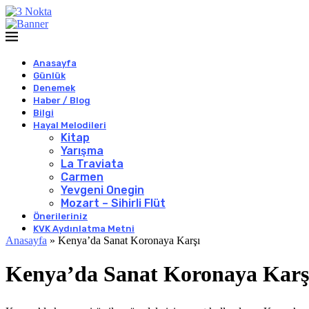
Anasayfa
Günlük
Denemek
Haber / Blog
Bilgi
Hayal Melodileri
Kitap
Yarışma
La Traviata
Carmen
Yevgeni Onegin
Mozart – Sihirli Flüt
Önerileriniz
KVK Aydınlatma Metni
Anasayfa
»
Kenya’da Sanat Koronaya Karşı
Kenya’da Sanat Koronaya Karş