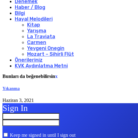
Denemek
Haber / Blog
Bilgi
Hayal Melodileri
Kitap
Yarışma
La Traviata
Carmen
Yevgeni Onegin
Mozart – Sihirli Flüt
Önerileriniz
KVK Aydınlatma Metni
Bunları da beğenebilirsin
x
Yıkanma
Haziran 3, 2021
Sign In
Keep me signed in until I sign out