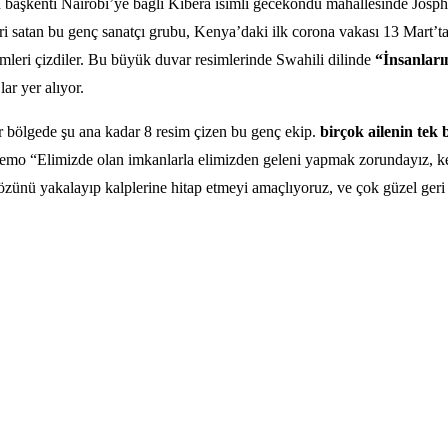
n başkenti Nairobi’ye bağlı Kibera isimli gecekondu mahallesinde Josph
leri satan bu genç sanatçı grubu, Kenya’daki ilk corona vakası 13 Mart’t
imleri çizdiler. Bu büyük duvar resimlerinde Swahili dilinde
“İnsanları
lar yer alıyor.
r bölgede şu ana kadar 8 resim çizen bu genç ekip.
birçok ailenin tek 
mo “Elimizde olan imkanlarla elimizden geleni yapmak zorundayız, ken
gözünü yakalayıp kalplerine hitap etmeyi amaçlıyoruz, ve çok güzel geri