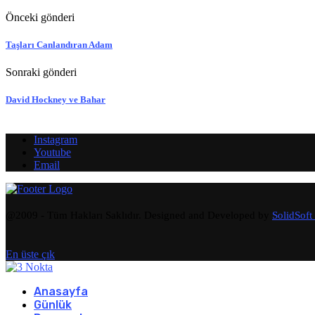
Önceki gönderi
Taşları Canlandıran Adam
Sonraki gönderi
David Hockney ve Bahar
Instagram
Youtube
Email
@2009 - Tüm Hakları Saklıdır. Designed and Developed by
SolidSoft
En üste çık
Anasayfa
Günlük