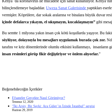
Kenya ’da koronavirüs ile mücadele için sanat kullanılıyor. Kenya’nı
bilinçlendirmeye başladılar.
Uweza Sanat Galerisinde
yaptıkları eser
vermişler. Köprülere, dar sokak aralarına ve binalara büyük duvar res
içinde defalarca yıkayın, el sıkışmayın, kucaklaşmayın”
gibi mesaj
Bu semtte 1 milyona yakın insan çok kötü koşullarda yaşıyor. Bu faki
söylüyor, dolayısıyla bu mesajları uygulamak burada çok zor.
Nde
tarafını ve kriz dönemlerinde olumlu etkisini kullanmayı, insanların 
insan resimleri görüp fikir değiştiriyor ve önlem alıyorlar.
”
Beğenebileceğin İçerikler
Efsaneler Gerçekte Nasıl Görünüyor?
Temmuz 12, 2020
“İki Arşiv, Bir Seçki: Ara Güler’in İzinde İstanbul” sergisi
Haziran 29, 2019