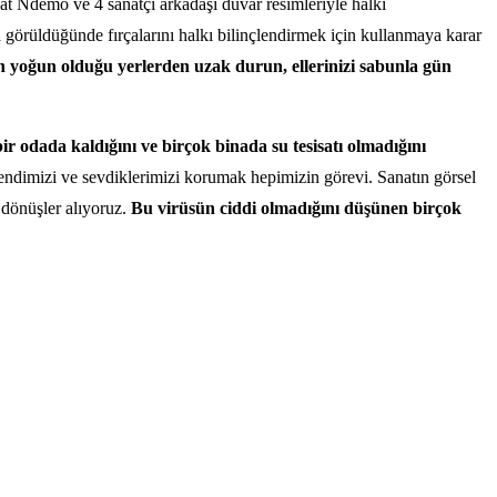
at Ndemo ve 4 sanatçı arkadaşı duvar resimleriyle halkı
a görüldüğünde fırçalarını halkı bilinçlendirmek için kullanmaya karar
n yoğun olduğu yerlerden uzak durun, ellerinizi sabunla gün
bir odada kaldığını ve birçok binada su tesisatı olmadığını
dimizi ve sevdiklerimizi korumak hepimizin görevi. Sanatın görsel
 dönüşler alıyoruz.
Bu virüsün ciddi olmadığını düşünen birçok