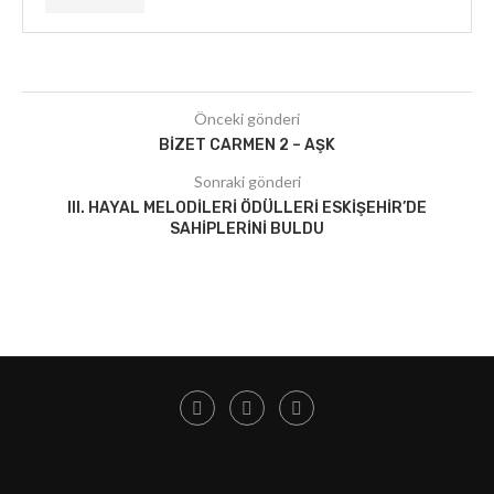
Önceki gönderi
BIZET CARMEN 2 – AŞK
Sonraki gönderi
III. HAYAL MELODILERI ÖDÜLLERI ESKIŞEHIR’DE
SAHIPLERINI BULDU