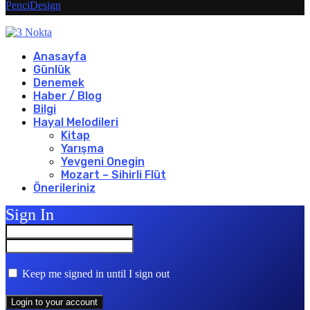
PenciDesign
Anasayfa
Günlük
Denemek
Haber / Blog
Bilgi
Hayal Melodileri
Kitap
Yarışma
Yevgeni Onegin
Mozart – Sihirli Flüt
Önerileriniz
Sign In
Keep me signed in until I sign out