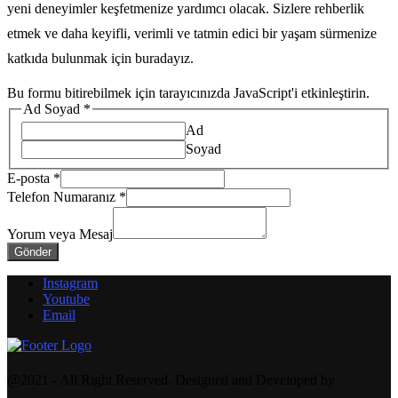
yeni deneyimler keşfetmenize yardımcı olacak. Sizlere rehberlik
etmek ve daha keyifli, verimli ve tatmin edici bir yaşam sürmenize
katkıda bulunmak için buradayız.
Bu formu bitirebilmek için tarayıcınızda JavaScript'i etkinleştirin.
Ad Soyad
*
Ad
Soyad
E-posta
*
Telefon Numaranız
*
Yorum veya Mesaj
Gönder
Instagram
Youtube
Email
@2021 - All Right Reserved. Designed and Developed by