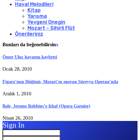
Hayal Melodileri
Kitap
Yarışma
Yevgeni Onegin
Mozart – Sihirli Flüt
Önerileriniz
Bunları da beğenebilirsin
x
Ömer Uluç hayatını kaybetti
Ocak 28, 2010
Figaro’nun Düğünü, Mozart’ın operası Süreyya Operası’nda
Aralık 1, 2010
Bale, Jerome Robbins’e Ithaf (Opera Garnier)
Nisan 26, 2010
Sign In