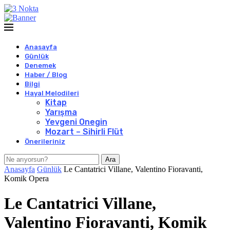
Anasayfa
Günlük
Denemek
Haber / Blog
Bilgi
Hayal Melodileri
Kitap
Yarışma
Yevgeni Onegin
Mozart – Sihirli Flüt
Önerileriniz
Ara
Anasayfa
Günlük
Le Cantatrici Villane, Valentino Fioravanti,
Komik Opera
Le Cantatrici Villane,
Valentino Fioravanti, Komik