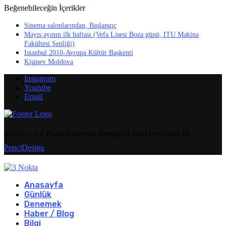
Beğenebileceğin İçerikler
Sinema salonlarından, Başlangıç
Mayıs ayının ilk haftası (Vefa Lisesi Boza günü, ITU Makina
Fakültesi Şenliği)
Istanbul 2010-Avrupa Kültür Başkenti
Kişinev Moldova
Instagram
Youtube
Email
@2021 - All Right Reserved. Designed and Developed by
PenciDesign
Anasayfa
Günlük
Denemek
Haber / Blog
Bilgi