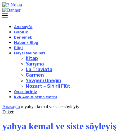
Anasayfa
Günlük
Denemek
Haber / Blog
Bilgi
Hayal Melodileri
Kitap
Yarışma
La Traviata
Carmen
Yevgeni Onegin
Mozart – Sihirli Flüt
Önerileriniz
KVK Aydınlatma Metni
Anasayfa
»
yahya kemal ve siste söyleyiş
Etiket:
yahya kemal ve siste söyleyiş