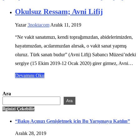
Okulsuz Ressam; Avni Lifij
Yazar
3noktacom
Aralık 11, 2019
“Ne vakit sanatımızı, kendi toprağımızdan, abidelerimizden,
hayatımızdan, acılarımızdan alırsak, o vakit sanat yapmış
oluruz. Türk sanatı budur” (Avni Lifij) Sabancı Müzesi’ndeki
sergiye (15 Ekim 2019-12 Ocak 2020) girer girmez, Avni…
Devamını Oku
Ara
Ara
İlginizi Çekebilir
“Bakış Açınızı Genişletmek için Bu Yarışmaya Katılın”
Aralık 28, 2019