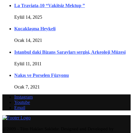
La Traviata-10 “Vakitsiz Mektup ”
Eylül 14, 2025
Kucaklaşma Heykeli
Ocak 14, 2021
Istanbul daki Bizans Sarayları sergisi, Arkeoloji Müzesi
Eylül 11, 2011
Nakış ve Porselen Füzyonu
Ocak 7, 2021
Instagram
Youtube
Email
@2009 - Tüm Hakları Saklıdır. Designed and Developed by