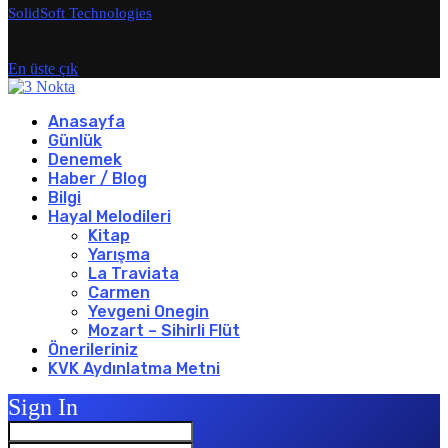
SolidSoft Technologies
En üste çık
Anasayfa
Günlük
Denemek
Haber / Blog
Bilgi
Hayal Melodileri
Kitap
Yarışma
La Traviata
Carmen
Yevgeni Onegin
Mozart – Sihirli Flüt
Önerileriniz
KVK Aydınlatma Metni
Sign In