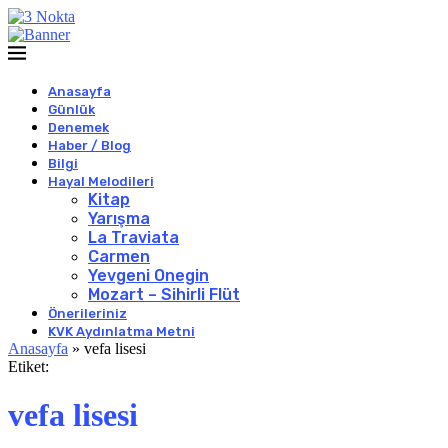
Anasayfa
Günlük
Denemek
Haber / Blog
Bilgi
Hayal Melodileri
Kitap
Yarışma
La Traviata
Carmen
Yevgeni Onegin
Mozart – Sihirli Flüt
Önerileriniz
KVK Aydınlatma Metni
Anasayfa
»
vefa lisesi
Etiket:
vefa lisesi