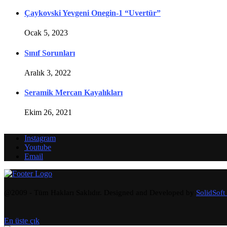
Çaykovski Yevgeni Onegin-1 “Uvertür”
Ocak 5, 2023
Sınıf Sorunları
Aralık 3, 2022
Seramik Mercan Kayalıkları
Ekim 26, 2021
Instagram
Youtube
Email
@2009 - Tüm Hakları Saklıdır. Designed and Developed by
SolidSoft
En üste çık