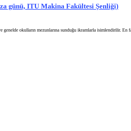
Boza günü, ITU Makina Fakültesi Şenliği)
enelde okulların mezunlarına sunduğu ikramlarla isimlendirilir. En fazla