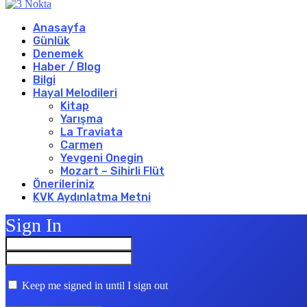
Anasayfa
Günlük
Denemek
Haber / Blog
Bilgi
Hayal Melodileri
Kitap
Yarışma
La Traviata
Carmen
Yevgeni Onegin
Mozart – Sihirli Flüt
Önerileriniz
KVK Aydınlatma Metni
Sign In
Keep me signed in until I sign out