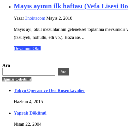
Mayıs ayının ilk haftası (Vefa Lisesi 
Yazar
3noktacom
Mayıs 2, 2010
Mayıs ayı, okul mezunlarının geleneksel toplanma mevsimidir ve g
(fasulyeli, nohutlu, etli vb.). Boza ise…
Devamını Oku
Ara
Ara
İlginizi Çekebilir
Tokyo Operası ve Der Rosenkavalier
Haziran 4, 2015
Yaprak Dökümü
Nisan 22, 2004