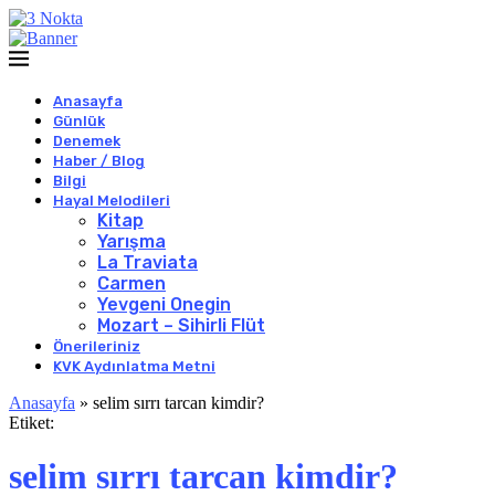
Anasayfa
Günlük
Denemek
Haber / Blog
Bilgi
Hayal Melodileri
Kitap
Yarışma
La Traviata
Carmen
Yevgeni Onegin
Mozart – Sihirli Flüt
Önerileriniz
KVK Aydınlatma Metni
Anasayfa
»
selim sırrı tarcan kimdir?
Etiket:
selim sırrı tarcan kimdir?