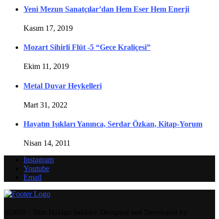
Yeni Mezun Sanatçılar’dan Hem Eser Hem Enerji
Kasım 17, 2019
Mozart Sihirli Flüt -5 “Gece Kraliçesi”
Ekim 11, 2019
Metal Duvar Heykelleri
Mart 31, 2022
Hayatın Işıkları Yanınca, Serdar Özkan, Kitap-Yorum
Nisan 14, 2011
Instagram
Youtube
Email
@2009 - Tüm Hakları Saklıdır. Designed and Developed by