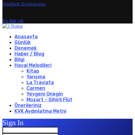
SolidSoft Technologies
En üste çık
Anasayfa
Günlük
Denemek
Haber / Blog
Bilgi
Hayal Melodileri
Kitap
Yarışma
La Traviata
Carmen
Yevgeni Onegin
Mozart – Sihirli Flüt
Önerileriniz
KVK Aydınlatma Metni
Sign In