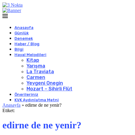
Anasayfa
Günlük
Denemek
Haber / Blog
Bilgi
Hayal Melodileri
Kitap
Yarışma
La Traviata
Carmen
Yevgeni Onegin
Mozart – Sihirli Flüt
Önerileriniz
KVK Aydınlatma Metni
Anasayfa
»
edirne de ne yenir?
Etiket:
edirne de ne yenir?