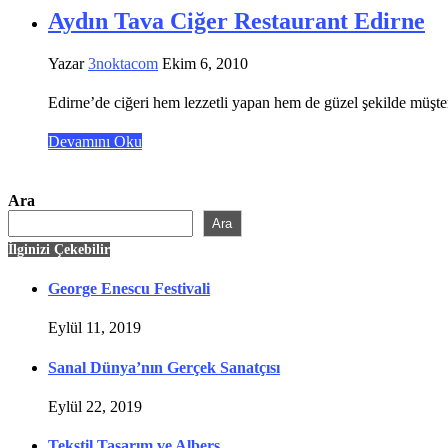
Aydın Tava Ciğer Restaurant Edirne
Yazar
3noktacom
Ekim 6, 2010
Edirne’de ciğeri hem lezzetli yapan hem de güzel şekilde müşteri
Devamını Oku
Ara
Ara
İlginizi Çekebilir
George Enescu Festivali
Eylül 11, 2019
Sanal Dünya’nın Gerçek Sanatçısı
Eylül 22, 2019
Tekstil Tasarım ve Albers