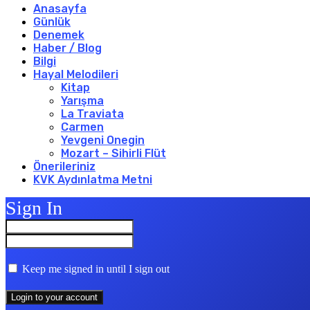
Anasayfa
Günlük
Denemek
Haber / Blog
Bilgi
Hayal Melodileri
Kitap
Yarışma
La Traviata
Carmen
Yevgeni Onegin
Mozart – Sihirli Flüt
Önerileriniz
KVK Aydınlatma Metni
Sign In
Keep me signed in until I sign out