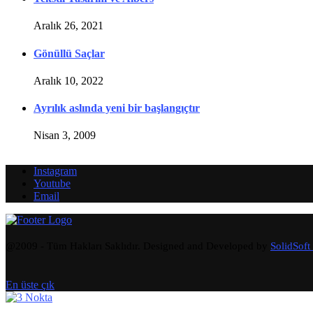
Aralık 26, 2021
Gönüllü Saçlar
Aralık 10, 2022
Ayrılık aslında yeni bir başlangıçtır
Nisan 3, 2009
Instagram
Youtube
Email
@2009 - Tüm Hakları Saklıdır. Designed and Developed by
SolidSoft
En üste çık