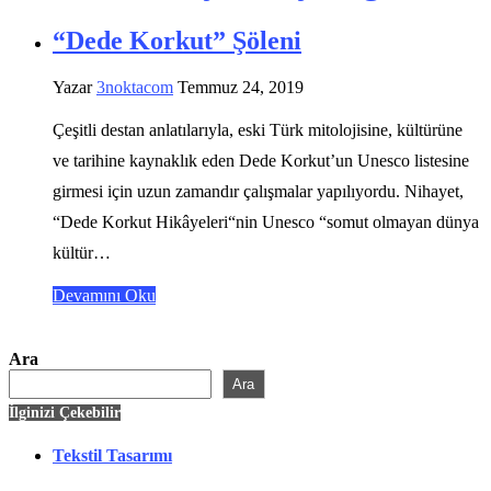
“Dede Korkut” Şöleni
Yazar
3noktacom
Temmuz 24, 2019
Çeşitli destan anlatılarıyla, eski Türk mitolojisine, kültürüne
ve tarihine kaynaklık eden Dede Korkut’un Unesco listesine
girmesi için uzun zamandır çalışmalar yapılıyordu. Nihayet,
“Dede Korkut Hikâyeleri“nin Unesco “somut olmayan dünya
kültür…
Devamını Oku
Ara
Ara
İlginizi Çekebilir
Tekstil Tasarımı