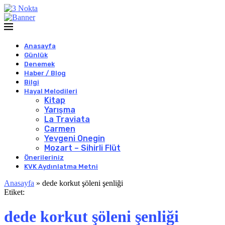
Anasayfa
Günlük
Denemek
Haber / Blog
Bilgi
Hayal Melodileri
Kitap
Yarışma
La Traviata
Carmen
Yevgeni Onegin
Mozart – Sihirli Flüt
Önerileriniz
KVK Aydınlatma Metni
Anasayfa
»
dede korkut şöleni şenliği
Etiket:
dede korkut şöleni şenliği