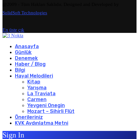
@2009 - Tüm Hakları Saklıdır. Designed and Developed by
SolidSoft Technologies
En üste çık
Anasayfa
Günlük
Denemek
Haber / Blog
Bilgi
Hayal Melodileri
Kitap
Yarışma
La Traviata
Carmen
Yevgeni Onegin
Mozart – Sihirli Flüt
Önerileriniz
KVK Aydınlatma Metni
Sign In