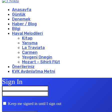
Anasayfa
Günlük
Denemek
Haber / Blog
Bilgi
Hayal Melodileri
Kitap
Yarışma
La Traviata
Carmen
Yevgeni Onegin
Mozart – Sihirli Flüt
Önerileriniz
KVK Aydınlatma Metni
Sign In
Keep me signed in until I sign out