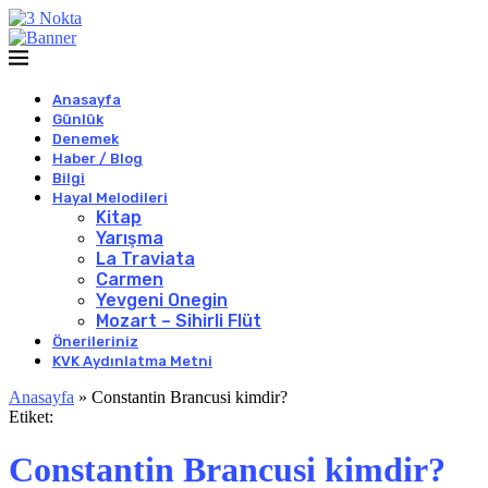
Anasayfa
Günlük
Denemek
Haber / Blog
Bilgi
Hayal Melodileri
Kitap
Yarışma
La Traviata
Carmen
Yevgeni Onegin
Mozart – Sihirli Flüt
Önerileriniz
KVK Aydınlatma Metni
Anasayfa
»
Constantin Brancusi kimdir?
Etiket:
Constantin Brancusi kimdir?