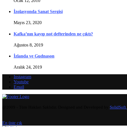
Ocak 12, 2010
İzolasyonda Sanat Sergisi
Mayıs 23, 2020
Kafka’nın kayıp not defterinden ne çıktı?
Ağustos 8, 2019
İzlanda ve Gudnason
Aralık 24, 2019
Instagram
Youtube
Email
@2009 - Tüm Hakları Saklıdır. Designed and Developed by
SolidSoft
En üste çık