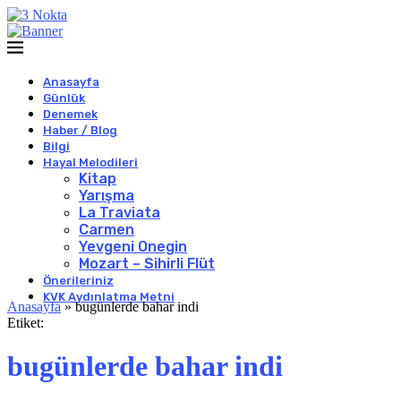
Anasayfa
Günlük
Denemek
Haber / Blog
Bilgi
Hayal Melodileri
Kitap
Yarışma
La Traviata
Carmen
Yevgeni Onegin
Mozart – Sihirli Flüt
Önerileriniz
KVK Aydınlatma Metni
Anasayfa
»
bugünlerde bahar indi
Etiket:
bugünlerde bahar indi