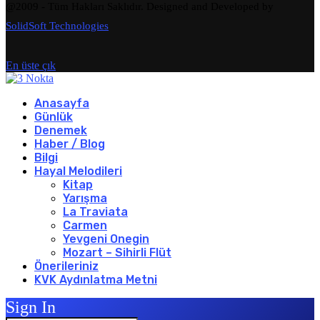
@2009 - Tüm Hakları Saklıdır. Designed and Developed by
SolidSoft Technologies
En üste çık
Anasayfa
Günlük
Denemek
Haber / Blog
Bilgi
Hayal Melodileri
Kitap
Yarışma
La Traviata
Carmen
Yevgeni Onegin
Mozart – Sihirli Flüt
Önerileriniz
KVK Aydınlatma Metni
Sign In