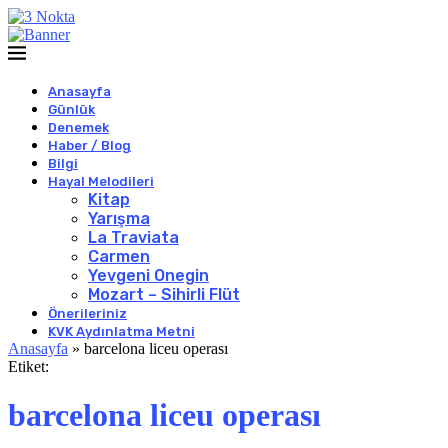
Anasayfa
Günlük
Denemek
Haber / Blog
Bilgi
Hayal Melodileri
Kitap
Yarışma
La Traviata
Carmen
Yevgeni Onegin
Mozart – Sihirli Flüt
Önerileriniz
KVK Aydınlatma Metni
Anasayfa
»
barcelona liceu operası
Etiket:
barcelona liceu operası