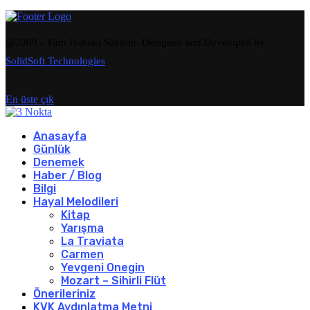
@2009 - Tüm Hakları Saklıdır. Designed and Developed by
SolidSoft Technologies
En üste çık
Anasayfa
Günlük
Denemek
Haber / Blog
Bilgi
Hayal Melodileri
Kitap
Yarışma
La Traviata
Carmen
Yevgeni Onegin
Mozart – Sihirli Flüt
Önerileriniz
KVK Aydınlatma Metni