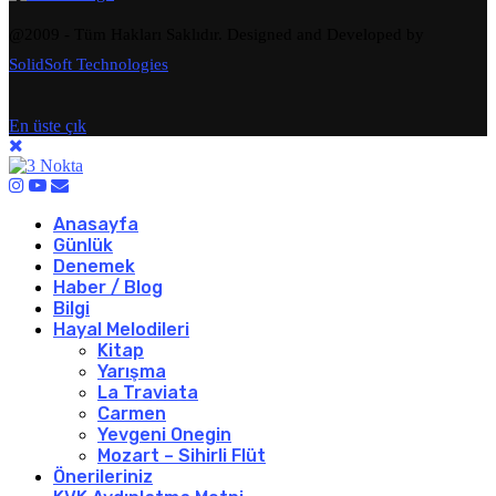
@2009 - Tüm Hakları Saklıdır. Designed and Developed by
SolidSoft Technologies
En üste çık
Anasayfa
Günlük
Denemek
Haber / Blog
Bilgi
Hayal Melodileri
Kitap
Yarışma
La Traviata
Carmen
Yevgeni Onegin
Mozart – Sihirli Flüt
Önerileriniz