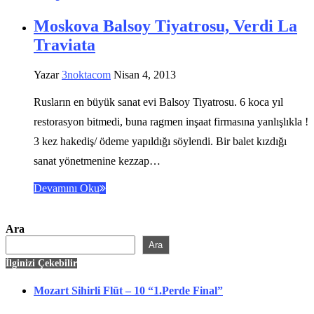
Moskova Balsoy Tiyatrosu, Verdi La
Traviata
Yazar
3noktacom
Nisan 4, 2013
Rusların en büyük sanat evi Balsoy Tiyatrosu. 6 koca yıl
restorasyon bitmedi, buna ragmen inşaat firmasına yanlışlıkla !
3 kez hakediş/ ödeme yapıldığı söylendi. Bir balet kızdığı
sanat yönetmenine kezzap…
Devamını Oku
Ara
Ara
İlginizi Çekebilir
Mozart Sihirli Flüt – 10 “1.Perde Final”