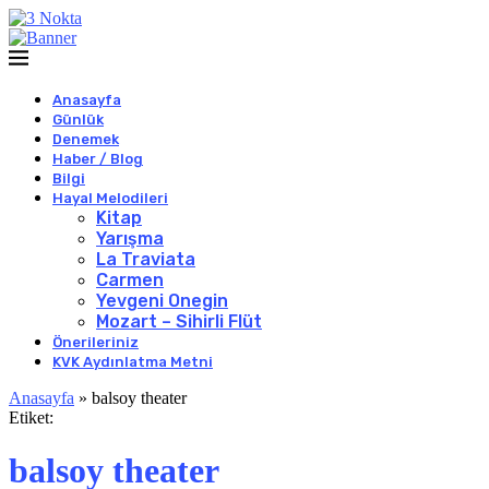
Anasayfa
Günlük
Denemek
Haber / Blog
Bilgi
Hayal Melodileri
Kitap
Yarışma
La Traviata
Carmen
Yevgeni Onegin
Mozart – Sihirli Flüt
Önerileriniz
KVK Aydınlatma Metni
Anasayfa
»
balsoy theater
Etiket:
balsoy theater