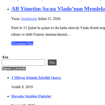
AB Yönetim Sırası Vlado’nun Memlek
Yazar
3noktacom
Şubat 21, 2020
Paris’te 15 Şubat’ta açılan ve iki hafta sürecek Vlado Kristl se
erkanı ve ünlü Fransız sinemacılarının…
Devamını Oku
Ara
Ara
İlginizi Çekebilir
3 Milyon Kişinin İzlediği Opera
Aralık 9, 2019
Havada Süzülen Figürler