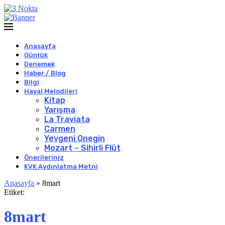
Anasayfa
Günlük
Denemek
Haber / Blog
Bilgi
Hayal Melodileri
Kitap
Yarışma
La Traviata
Carmen
Yevgeni Onegin
Mozart – Sihirli Flüt
Önerileriniz
KVK Aydınlatma Metni
Anasayfa
»
8mart
Etiket:
8mart