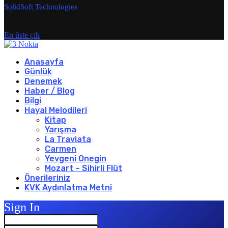
SolidSoft Technologies
En üste çık
Anasayfa
Günlük
Denemek
Haber / Blog
Bilgi
Hayal Melodileri
Kitap
Yarışma
La Traviata
Carmen
Yevgeni Onegin
Mozart – Sihirli Flüt
Önerileriniz
KVK Aydınlatma Metni
Sign In