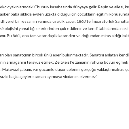
ov yakınlarındaki Chuhuiv kasabasında dünyaya gelir. Repin ve ailesi, kır
sker baba sıklıkla evden uzakta olduğu için çocukların eğitimi konusunda
dlı yerel bir ressamın yanında çıraklık yapar, 1863’te İmparatorluk Sanatla
lojisini yansıttığı eserlerinden çok etkilenir ve kendi tablolarında nasıl
 Bu ödül, ona tam vatandaşlık kazandırır ve doğumdan miras aldığı kalıts
rı olan sanatçının birçok ünlü eseri bulunmaktadır. Sanatını anlatan kendi
rı’nın armağanını tersyüz etmek; Zeitgeist’e zamanın ruhuna boyun eğmek 
yor. Mütevazi çabam, var gücümle düşüncelerimi gerçeğe yaklaştırmaktır: ç
asız ki başka şeylere zaman ayırmaya vicdanım elvermez.”