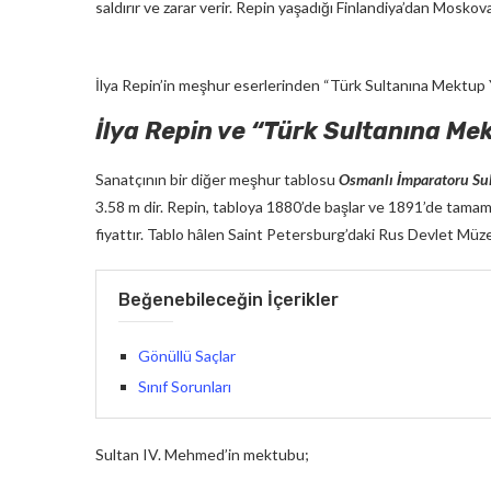
saldırır ve zarar verir. Repin yaşadığı Finlandiya’dan Mosko
İlya Repin’in meşhur eserlerinden “Türk Sultanına Mektup Y
İlya Repin ve “Türk Sultanına M
Sanatçının bir diğer meşhur tablosu
Osmanlı İmparatoru Su
3.58 m dir. Repin, tabloya 1880’de başlar ve 1891’de tamaml
fiyattır. Tablo hâlen Saint Petersburg’daki Rus Devlet Müze
Beğenebileceğin İçerikler
Gönüllü Saçlar
Sınıf Sorunları
Sultan IV. Mehmed’in mektubu;