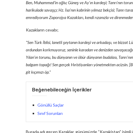
Ben, Muhammed’in oğlu; Güneş ve Ay’ın kardeşi; Tanrı’nın torun
harikulade savaşçı; Hz. İsa’nın kabrinin yılmaz bekçisi; Tanrı tar
emrediyorum Zaporojya Kazakları, kendi rızanızla ve direnmeden b
Kazakların cevabı;
“Sen Türk İblisi, lanetli şeytanın kardeşi ve arkadaşı, ve bizzat 
ordundan korkmuyoruz, seninle karadan ve denizden savaşacağız. S
Yılan’ın torunu, bu dünyanın ve öbür dünyanın budalası, Tanrı’nın 
balgam topağı! Sen gerçek Hıristiyanları yönetmekten acizsin. [
git kıçımızı öp.”
Beğenebileceğin İçerikler
Gönüllü Saçlar
Sınıf Sorunları
Burada adı geçen Kazaklar, günümüzde “Kazakistan” isimli ül