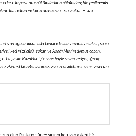
ratorların imparatoru; hükümdarların hükümdarı; hiç yenilmemiş
nların kahredicisi ve koruyucusu olan; ben, Sultan — size
. Hıristiyan oğullarından asla kendine tebaa yapamayacaksın; senin
riyeli keçi yüzücüsü, Yukarı ve Aşağı Mısır’ın domuz çobanı,
çını haşlasın! Kazaklar işte sana böyle cevap veriyor, iğrenç
gökte, yıl kitapta, buradaki gün ile oradaki gün aynı; onun için
rup olup Rusların güney sınırını koruyan askeri bir