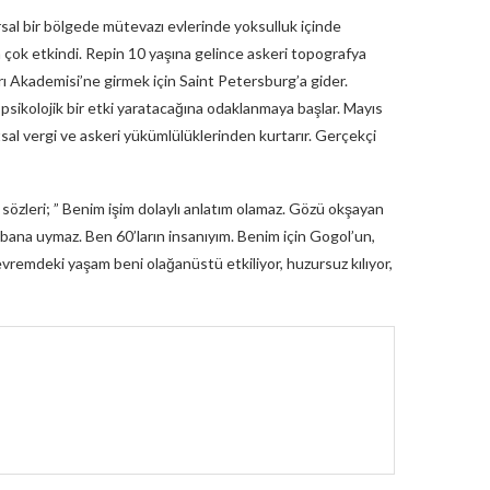
sal bir bölgede mütevazı evlerinde yoksulluk içinde
 çok etkindi. Repin 10 yaşına gelince askeri topografya
rı Akademisi’ne girmek için Saint Petersburg’a gider.
 psikolojik bir etki yaratacağına odaklanmaya başlar. Mayıs
al vergi ve askeri yükümlülüklerinden kurtarır. Gerçekçi
 sözleri; ” Benim işim dolaylı anlatım olamaz. Gözü okşayan
bana uymaz. Ben 60’ların insanıyım. Benim için Gogol’un,
evremdeki yaşam beni olağanüstü etkiliyor, huzursuz kılıyor,