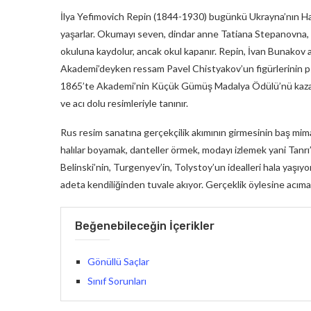
İlya Yefimovich Repin (1844-1930) bugünkü Ukrayna’nın Hark
yaşarlar. Okumayı seven, dindar anne Tatiana Stepanovna, a
okuluna kaydolur, ancak okul kapanır. Repin, İvan Bunakov a
Akademi’deyken ressam Pavel Chistyakov’un figürlerinin psiko
1865’te Akademi’nin Küçük Gümüş Madalya Ödülü’nü kazanır.
ve acı dolu resimleriyle tanınır.
Rus resim sanatına gerçekçilik akımının girmesinin baş mima
halılar boyamak, danteller örmek, modayı izlemek yani Tan
Belinski’nin, Turgenyev’in, Tolystoy’un idealleri hala yaşı
adeta kendiliğinden tuvale akıyor. Gerçeklik öylesine acım
Beğenebileceğin İçerikler
Gönüllü Saçlar
Sınıf Sorunları