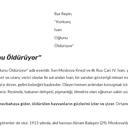
İlya Repin,
“Korkunç
İvan
Oğlunu
Öldürüyor”
nu Öldürüyor”
lunu Öldürüyor” adlı eseridir. Son Moskova Knezi ve ilk Rus Çarı IV. İvan, 
ve utanç verici olaylar ile adı anılan İvan, bir yandan gösterişli mimari es
ena’yı döver, gelini bebeğini kaybeder. Olayın hemen ardından konuşmak iste
ürür. Resimde, babanın dehşeti, pişmanlığı, ölmekte olan oğlunun sakin yüz
ezbahaya gider, öldürülen hayvanların gözlerini izler ve çizer.
Ortamı
.
ştirenler de olur. 1913 yılında, akıl hastası Abram Balaşev (29), Moskova