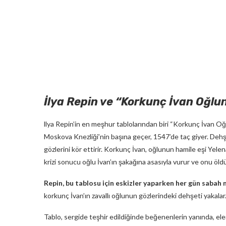
İlya Repin ve “Korkunç İvan Oğlu
llya Repin’in en meşhur tablolarından biri “Korkunç İvan Oğ
Moskova Knezliği’nin başına geçer, 1547’de taç giyer. Dehşet 
gözlerini kör ettirir. Korkunç İvan, oğlunun hamile eşi Yel
krizi sonucu oğlu İvan’ın şakağına asasıyla vurur ve onu öld
Repin, bu tablosu için eskizler yaparken her gün sabah m
korkunç İvan’ın zavallı oğlunun gözlerindeki dehşeti yakalar
Tablo, sergide teşhir edildiğinde beğenenlerin yanında, ele