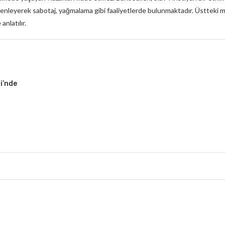
zenleyerek sabotaj, yağmalama gibi faaliyetlerde bulunmaktadır. Üstteki me
nlatılır.
i’nde