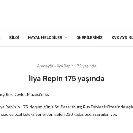
G
BILGI
HAYAL MELODILERI
ÖNERILERINIZ
KVK AYDIN
Anasayfa
»
İlya Repin 175 yaşında
İlya Repin 175 yaşında
urg Rus Devlet Müzesi’nde.
 Ilya Repin’in 175. doğum günü. St. Petersburg Rus Devlet Müzesi’nde açılan 
müze ve özel koleksiyonerden gelen 250 kadar eseri sergileniyor.