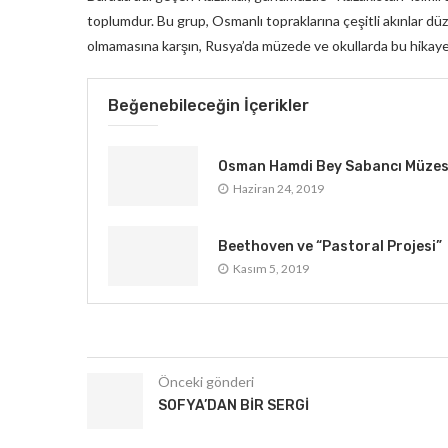
toplumdur. Bu grup, Osmanlı topraklarına çeşitli akınlar dü
olmamasına karşın, Rusya’da müzede ve okullarda bu hikaye a
Beğenebileceğin İçerikler
Osman Hamdi Bey Sabancı Müzes
Haziran 24, 2019
Beethoven ve “Pastoral Projesi”
Kasım 5, 2019
Önceki gönderi
SOFYA’DAN BIR SERGI