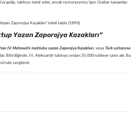
va’ya gelip, tabloyu tamir eder, ancak restorasyonu Igor Grabar tamamlar.
azan Zaporojya Kazakları” isimli tablo (1890).
ektup Yazan Zaporojya Kazakları”
ltan IV. Mehmed’e mektubu yazan Zaporojya Kazakları
, veya
Türk sultanına
ar. Bitirdiğinde, III. Aleksandr tabloyu ondan 35.000 rubleye satın alır.
si’nde sergilenir.