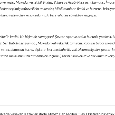
u ve veziri; Makedonya, Babil, Kudüs, Yukarı ve Aşağı Mısır’ın hükümdarı; İmpa
afından seçilmiş mütevellinin ta kendisi; Müslümanların ümidi ve huzuru; Hıristiya
ana teslim olun ve saldırılarınızla beni rahatsız etmekten vazgeçin.
Lüsifer’in katibi! Ne biçim bir savaşçısın? Şeytan sıçar ve ordun bununla yemlenir
en Babilli aşçı yamağı, Makedonyalı tekerlek tamircisi, Kudüslü biracı, İskende
aptalı, domuzun burnu, dişi atın kıçı, mezbaha iti, vaftizlenmemiş alın, şeytan kı
Burada mektubumuzu tamamlıyoruz çünkü] tarihi bilmiyoruz ve takvimimiz yok; ay 
kede yaşayan Kazakları ifade etmez. Bahsedilen, Slav-Hristiyan bir etnik g