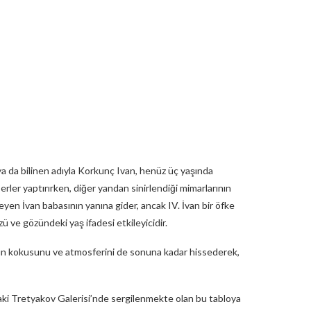
ya da bilinen adıyla Korkunç Ivan, henüz üç yaşında
erler yaptırırken, diğer yandan sinirlendiği mimarlarının
yen İvan babasının yanına gider, ancak IV. İvan bir öfke
ü ve gözündeki yaş ifadesi etkileyicidir.
n kokusunu ve atmosferini de sonuna kadar hissederek,
’daki Tretyakov Galerisi’nde sergilenmekte olan bu tabloya