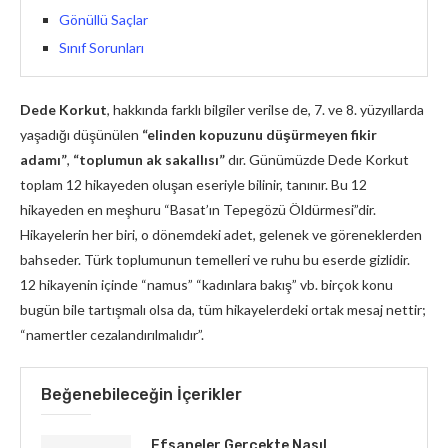
Gönüllü Saçlar
Sınıf Sorunları
Dede Korkut
, hakkında farklı bilgiler verilse de, 7. ve 8. yüzyıllarda
yaşadığı düşünülen
“elinden kopuzunu düşürmeyen fikir
adamı”
,
“toplumun ak sakallısı”
dır. Günümüzde Dede Korkut
toplam 12 hikayeden oluşan eseriyle bilinir, tanınır. Bu 12
hikayeden en meşhuru “Basat’ın Tepegözü Öldürmesi”dir.
Hikayelerin her biri, o dönemdeki adet, gelenek ve göreneklerden
bahseder. Türk toplumunun temelleri ve ruhu bu eserde gizlidir.
12 hikayenin içinde “namus” “kadınlara bakış” vb. birçok konu
bugün bile tartışmalı olsa da, tüm hikayelerdeki ortak mesaj nettir;
“namertler cezalandırılmalıdır”.
Beğenebileceğin İçerikler
Efsaneler Gerçekte Nasıl