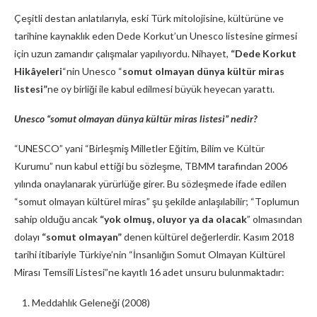
Çeşitli destan anlatılarıyla, eski Türk mitolojisine, kültürüne ve
tarihine kaynaklık eden Dede Korkut’un Unesco listesine girmesi
için uzun zamandır çalışmalar yapılıyordu. Nihayet,
“Dede Korkut
Hikâyeleri
“nin Unesco “
somut olmayan dünya kültür miras
listesi”
ne oy birliği ile kabul edilmesi büyük heyecan yarattı.
Unesco “somut olmayan dünya kültür miras listesi” nedir?
“UNESCO” yani “Birleşmiş Milletler Eğitim, Bilim ve Kültür
Kurumu” nun kabul ettiği bu sözleşme, TBMM tarafından 2006
yılında onaylanarak yürürlüğe girer. Bu sözleşmede ifade edilen
“somut olmayan kültürel miras” şu şekilde anlaşılabilir; “Toplumun
sahip olduğu ancak
“yok olmuş, oluyor ya da olacak
” olmasından
dolayı
“somut olmayan”
denen kültürel değerlerdir. Kasım 2018
tarihi itibariyle Türkiye’nin “İnsanlığın Somut Olmayan Kültürel
Mirası Temsilî Listesi”ne kayıtlı 16 adet unsuru bulunmaktadır:
Meddahlık Geleneği (2008)