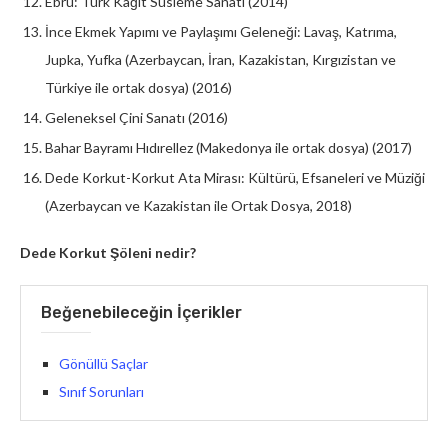
Ebru: Türk Kâğıt Süsleme Sanatı (2014)
İnce Ekmek Yapımı ve Paylaşımı Geleneği: Lavaş, Katrıma,
Jupka, Yufka (Azerbaycan, İran, Kazakistan, Kırgızistan ve
Türkiye ile ortak dosya) (2016)
Geleneksel Çini Sanatı (2016)
Bahar Bayramı Hıdırellez (Makedonya ile ortak dosya) (2017)
Dede Korkut-Korkut Ata Mirası: Kültürü, Efsaneleri ve Müziği
(Azerbaycan ve Kazakistan ile Ortak Dosya, 2018)
Dede Korkut Şöleni nedir?
Beğenebileceğin İçerikler
Gönüllü Saçlar
Sınıf Sorunları