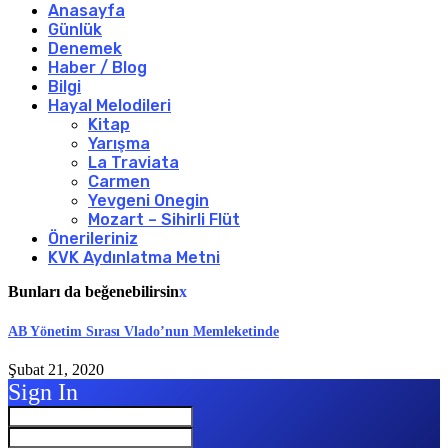
Anasayfa
Günlük
Denemek
Haber / Blog
Bilgi
Hayal Melodileri
Kitap
Yarışma
La Traviata
Carmen
Yevgeni Onegin
Mozart – Sihirli Flüt
Önerileriniz
KVK Aydınlatma Metni
Bunları da beğenebilirsin
x
AB Yönetim Sırası Vlado’nun Memleketinde
Şubat 21, 2020
Sign In