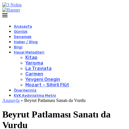
Anasayfa
Günlük
Denemek
Haber / Blog
Bilgi
Hayal Melodileri
Kitap
Yarışma
La Traviata
Carmen
Yevgeni Onegin
Mozart – Sihirli Flüt
Önerileriniz
KVK Aydınlatma Metni
Anasayfa
»
Beyrut Patlaması Sanatı da Vurdu
Beyrut Patlaması Sanatı da
Vurdu