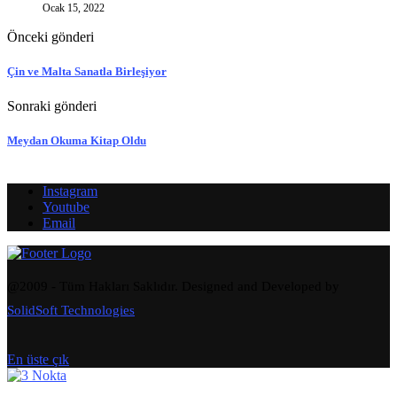
Ocak 15, 2022
Önceki gönderi
Çin ve Malta Sanatla Birleşiyor
Sonraki gönderi
Meydan Okuma Kitap Oldu
Instagram
Youtube
Email
@2009 - Tüm Hakları Saklıdır. Designed and Developed by
SolidSoft Technologies
En üste çık