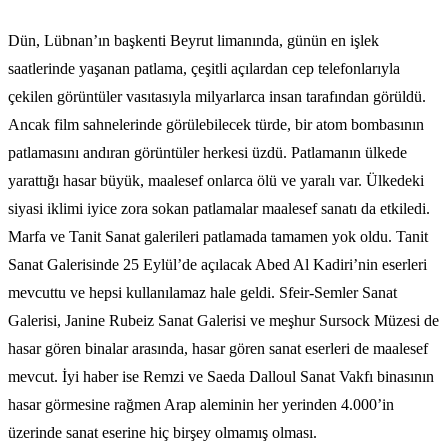
Dün, Lübnan’ın başkenti Beyrut limanında, günün en işlek
saatlerinde yaşanan patlama, çeşitli açılardan cep telefonlarıyla
çekilen görüntüler vasıtasıyla milyarlarca insan tarafından görüldü.
Ancak film sahnelerinde görülebilecek türde, bir atom bombasının
patlamasını andıran görüntüler herkesi üzdü. Patlamanın ülkede
yarattığı hasar büyük, maalesef onlarca ölü ve yaralı var. Ülkedeki
siyasi iklimi iyice zora sokan patlamalar maalesef sanatı da etkiledi.
Marfa ve Tanit Sanat galerileri patlamada tamamen yok oldu. Tanit
Sanat Galerisinde 25 Eylül’de açılacak Abed Al Kadiri’nin eserleri
mevcuttu ve hepsi kullanılamaz hale geldi. Sfeir-Semler Sanat
Galerisi, Janine Rubeiz Sanat Galerisi ve meşhur Sursock Müzesi de
hasar gören binalar arasında, hasar gören sanat eserleri de maalesef
mevcut. İyi haber ise Remzi ve Saeda Dalloul Sanat Vakfı binasının
hasar görmesine rağmen Arap aleminin her yerinden 4.000’in
üzerinde sanat eserine hiç birşey olmamış olması.